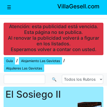
VillaGesell.com
☰
Atención: esta publicidad está vencida.
Esta página no se publica.
Al renovar la publicidad volverá a figurar
en los listados.
Esperamos volver a contar con usted.
/
/
Guía
Alojamiento Las Gaviotas
Alquileres Las Gaviotas
🔍
El Sosiego II